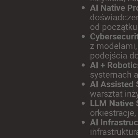
AI Native Pr
doświadczen
od początku
Cybersecurit
z modelami,
podejścia d
AI + Robotic
systemach 
AI Assisted
warsztat inż
LLM Native 
orkiestracje
AI Infrastru
infrastruktur