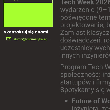
Tech Week 2026
menu
wydarzenie (9–1
Harmonogram
poświęcone temu
Registration
projektowanie, 
Informacje o prywatności
Zamiast klasycz
Skontaktuj się z nami
doświadczeń, ro
alumni@informatyka.agh.edu.pl
uczestnicy wycho
innych inżynieró
Program Tech W
społeczność: inż
startupów i fir
Spotykamy się w
Future of W
inżyniera, z