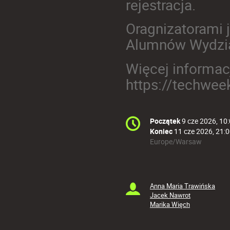
rejestracja.
Oragnizatorami 
Alumnów Wydzia
Więcej informa
https://techwee
Conference
Początek
9 cze 2026, 10
Data/Czas
information
Koniec
11 cze 2026, 21:
All
Europe/Warsaw
times
are
in
Europe/Warsaw
Anna Maria Trawińska
Przewodniczą
Jacek Nawrot
Marika Więch