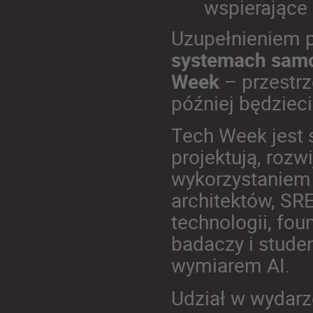
wspierające
Uzupełnieniem p
systemach samo
Week
– przestrz
później będzieci
Tech Week jest 
projektują, rozw
wykorzystaniem 
architektów, SR
technologii, fou
badaczy i stude
wymiarem AI.
Udział w wydarz