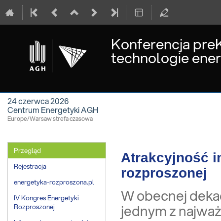
Konferencja preK
technologie ener
24 czerwca 2026
Centrum Energetyki AGH
Europe/Warsaw strefa czasowa
Event
Przegląd
Atrakcyjność i
menu
Rejestracja
rozproszonej
energetyka-rozproszona.pl
W obecnej dekad
IV Kongres Energetyki
jednym z najwa
Rozproszonej