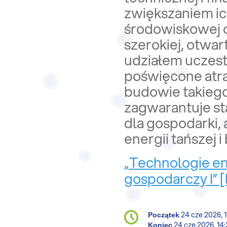
zwiększaniem ic
środowiskowej o
szerokiej, otwa
udziałem uczest
poświęcone atra
budowie takiego
zagwarantuje st
dla gospodarki,
energii tańszej i
„Technologie en
gospodarczy I” [l
Conference
24 cze 2026, 
Data/Czas
Początek
information
24 cze 2026, 14
Koniec