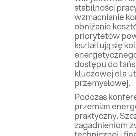
stabilności pra
wzmacnianie kon
obniżanie koszt
priorytetów pow
kształtują się k
energetycznego,
dostępu do tańsz
kluczowej dla ut
przemysłowej.
Podczas konfere
przemian energe
praktyczny. Sz
zagadnieniom z
technicznej i fi