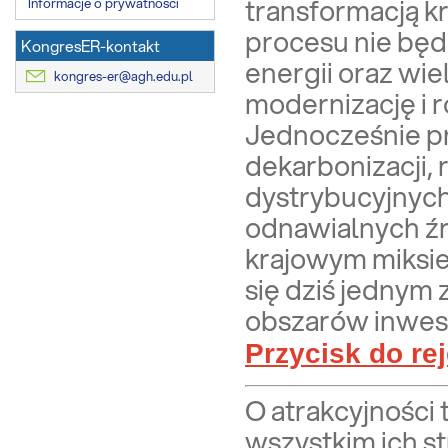
transformacją k
Informacje o prywatności
procesu nie będ
KongresER-kontakt
energii oraz wi
kongres-er@agh.edu.pl
modernizację i 
Jednocześnie pr
dekarbonizacji,
dystrybucyjnych
odnawialnych źr
krajowym miksie,
się dziś jednym
obszarów inwes
Przycisk do rej
O atrakcyjności 
wszystkim ich s