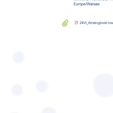
All
Europe/Warsaw
times
are
in
Materiały
24VI_Atrakcyjność inwestyc
Europe/Warsaw