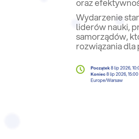
oraz efektywno
Wydarzenie stan
liderów nauki, p
samorządów, któr
rozwiązania dla
Conference
8 lip 2026, 10
Data/Czas
Początek
information
8 lip 2026, 15:00
Koniec
All
Europe/Warsaw
times
are
in
Europe/Warsaw