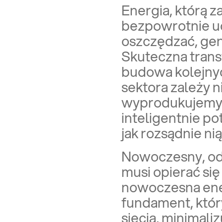
Energia, którą 
bezpowrotnie uci
oszczędzać, gen
Skuteczna trans
budowa kolejny
sektora zależy ni
wyprodukujemy, 
inteligentnie po
jak rozsądnie n
Nowoczesny, od
musi opierać się
nowoczesna ene
fundament, któr
siecią, minimali