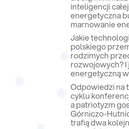
inteligencji cał
energetyczna b
marnowanie ener
Jakie technolog
polskiego przemy
rodzimych prze
rozwojowych? I 
energetyczną w
Odpowiedzi na t
cyklu konferenc
a patriotyzm go
Górniczo-Hutni
trafią dwa kole