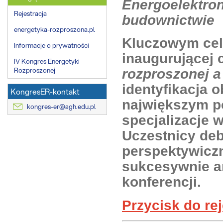
Energoelektron
menu
Rejestracja
budownictwie
energetyka-rozproszona.pl
Kluczowym cel
Informacje o prywatności
inaugurującej 
IV Kongres Energetyki
Rozproszonej
rozproszonej a
identyfikacja 
KongresER-kontakt
największym po
kongres-er@agh.edu.pl
specjalizacje 
Uczestnicy deb
perspektywiczn
sukcesywnie a
konferencji.
Przycisk do rej