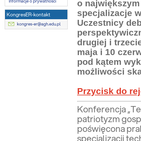
Informacje o prywatności
o największym 
specjalizacje 
KongresER-kontakt
Uczestnicy deb
kongres-er@agh.edu.pl
perspektywiczn
drugiej i trzec
maja i 10 czer
pod kątem wyk
możliwości ska
Przycisk do rej
Konferencja „Te
patriotyzm gospo
poświęcona prak
specjalizacji t