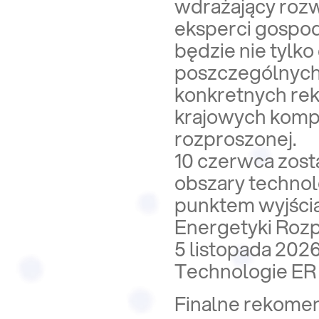
wdrażający rozw
eksperci gospod
będzie nie tylko
poszczególnych 
konkretnych re
krajowych kompe
rozproszonej.
10 czerwca zost
obszary technolo
punktem wyjścia
Energetyki Rozp
5 listopada 202
Technologie ER –
Finalne rekomen