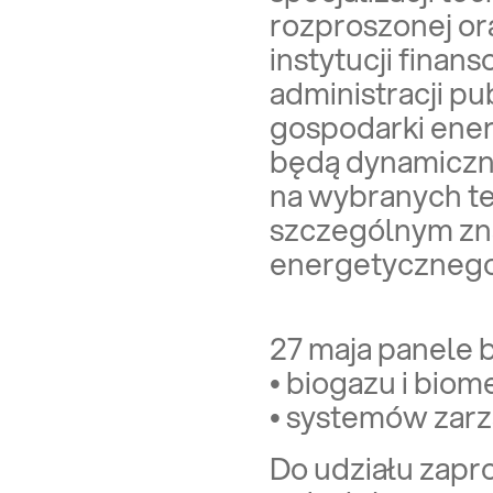
rozproszonej or
instytucji fina
administracji p
gospodarki ene
będą dynamiczn
na wybranych te
szczególnym zn
energetycznego
27 maja panele 
• biogazu i biom
• systemów zarz
Do udziału zapro