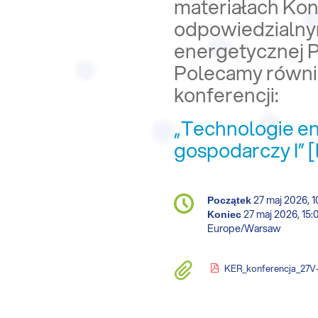
materiałach Ko
odpowiedzialnym
energetycznej P
Polecamy równie
konferencji:
„Technologie en
gospodarczy I” [l
Conference
27 maj 2026, 1
Data/Czas
Początek
information
27 maj 2026, 15:
Koniec
All
Europe/Warsaw
times
are
Materiały
KER_konferencja_27V-Technologie energetyk
in
Europe/Warsaw