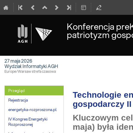
Konferencja pre
patriotyzm gospo
27 maja 2026
Wydział Informatyki AGH
Europe/Warsaw strefa czasowa
Event
Przegląd
Technologie en
menu
Rejestracja
gospodarczy II
energetyka-rozproszona.pl
Kluczowym cele
IV Kongres Energetyki
Rozproszonej
maja) była ide