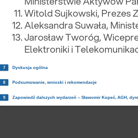
Ministerstwie Aktywów P
Witold Sujkowski, Prezes 
Aleksandra Suwała, Minist
Jarosław Tworóg, Wicepre
Elektroniki i Telekomunikac
Dyskusja ogólna
7
Podsumowanie, wnioski i rekomendacje
8
Zapowiedź dalszych wydarzeń – Sławomir Kopeć, AGH, dyre
9