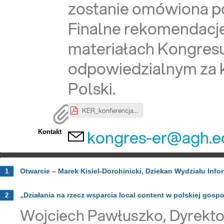
zostanie omówiona po
Finalne rekomendacje
materiałach Kongres
odpowiedzialnym za k
Polski.
KER_konferencja_6V-Technologie energetyki rozproszonej a patriotyzm gospodarczy_v5V26.pdf
kongres-er@agh.e
Kontakt
Otwarcie – Marek Kisiel-Dorohinicki, Dziekan Wydziału Inf
1
„Działania na rzecz wsparcia local content w polskiej gosp
2
Wojciech Pawłuszko, Dyrekt