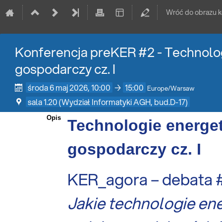
Wróć do obrazu k
Konferencja preKER #2 - Technolog
gospodarczy cz. I
środa 6 maj 2026, 10:00
→
15:00
Europe/Warsaw
sala 1.20 (Wydział Informatyki AGH, bud.D-17)
Opis
Technologie energet
gospodarczy cz. I
KER_agora – debata 
Jakie technologie en